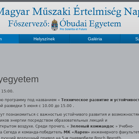
m
Helyszínek
Galéria
S
yegyetem
 15:00.
вою программу
под названием «
Техническое развитие и устойчивос
й разведки 5 июня с 10.00 до 15.00
.
ут познакомиться с важностью устойчивого развития и возможностя
иков энергии посредством образовательных лекций и
ткрытом воздухе.
Среди прочего, «
Зеленый коммандос
»
Учебно-
а Сегеда
и команда-победитель
МК «Ларен»
инженерного факульте
 лучший воздушный привод на 5-м пневмобиле Bosch Rexroth.