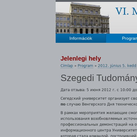
Információk
Progra
Főmenü
Jelenlegi hely
Címlap
»
Program
»
2012. június 5. kedd
Szegedi Tudomán
Дата отзыва: 5 июня 2012 г. с 10:00 до
Сегедский университет организует с
по
случаю Венгерского Дня техническо
В рамках мероприятия желающие смог
использования возобновляемых источн
профессиональных демонстраций на о
информационного центра Университет
которая стала командой, построившей