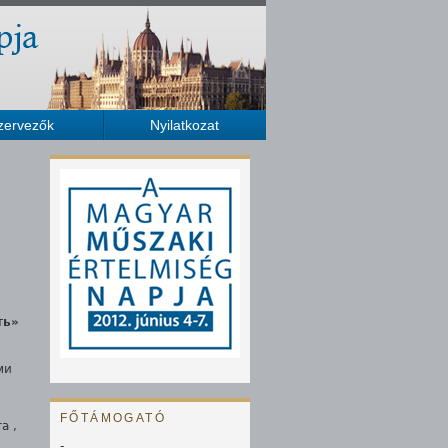
zervezők
Nyilatkozat
ть»
ми
FŐTÁMOGATÓ
та
,
-